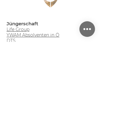
Jüngerschaft
Life Group
YWAM Absolventen in Ö
DTS
Teenielager
Familien-Abenteuerwoche
Angebote
Podcasts
Monday Evening
Roots - Bibelstudium
Mission Trip
Young Leaders Summit
get2gether - Jugendleiternetzwerk
Seminare
Über uns
JMEM Wien
JMEM Österreich
JMEM International
Kooperationspartner