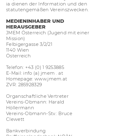
ia
dienen der Information und den
statutengemäßen Vereinszwecken.
MEDIENINHABER UND
HERAUSGEBER
JMEM Österreich (Jugend mit einer
Mission)
Felbigergasse 3/2/21
1140 Wien
Österreich
Telefon:
+43 (0) 1 9253885
E-Mail: info (a) jmem . at
Homepage: www.jmem.at
ZVR:
285928329
Organschaftliche Vertreter
Vereins-Obmann: Harald
Höllermann
Vereins-Obmann-Stv.: Bruce
Clewett
Bankverbindung