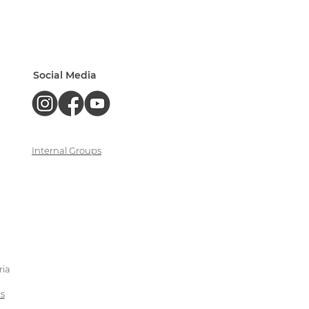
Social Media
Internal Groups
ria
es