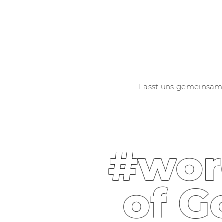
Lasst uns gemeinsam
#wor
of G