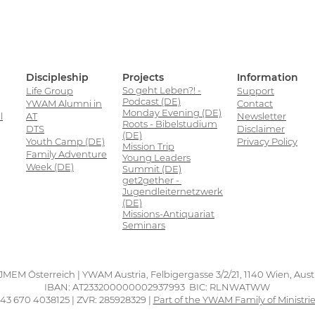
Discipleship
Projects
Information
So geht Leben?! -
Life Group
Support
Podcast (DE)
YWAM Alumni in
Contact
Monday Evening (DE)
l
AT
Newsletter
Roots - Bibelstudium
DTS
Disclaimer
(DE)
Youth Camp (DE)
Privacy Policy
Mission Trip
Family Adventure
Young Leaders
Week (DE)
Summit (DE)
get2gether -
Jugendleiternetzwerk
(DE)
Missions-Antiquariat
Seminars
JMEM Österreich | YWAM Austria, Felbigergasse 3/2/21, 1140 Wien, Aust
IBAN: AT233200000002937993 BIC: RLNWATWW
43 670 4038125 | ZVR: 285928329 |
Part of the YWAM Family of Ministri