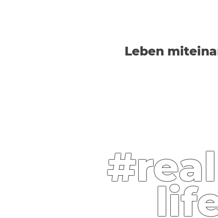
Leben miteina
#real
lif