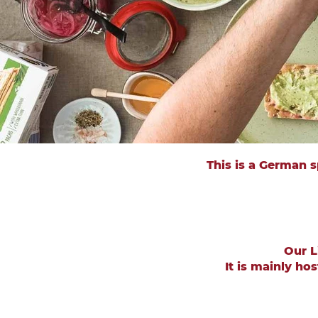
This is a German s
Our L
It is mainly ho