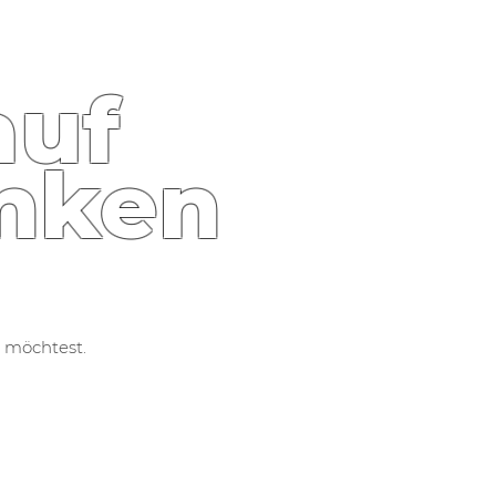
auf
nken
 möchtest.