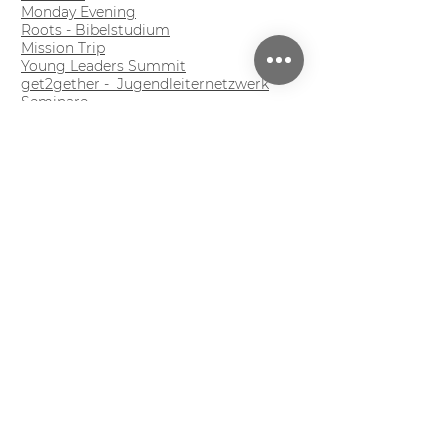
Monday Evening
Roots - Bibelstudium
Mission Trip
Young Leaders Summit
get2gether - Jugendleiternetzwerk
Seminare
Über uns
JMEM Wien
JMEM Österreich
JMEM International
Kooperationspartner
Informationen
Unterstützen
Kontakt
Newsletter
Impressum
Datenschutz
Social Media